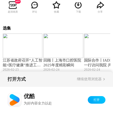
超清画质
评论
收藏
下载
分享
选集
02:53
03:45
江苏省政府召开“人工智
回顾丨上海市口腔医院
国际合作丨IAD
能+医疗健康”推进工作
2025年度精彩瞬间
一行访问我院 共绘国际
2026-02-25
2026-02-24
2026-02-24
专题会议
合作新蓝图
打开方式
继续使用浏览器
Copyright©
2026
优酷 youku.com
版权所有
京ICP备06050721号-1
优酷
打开
为好内容全力以赴