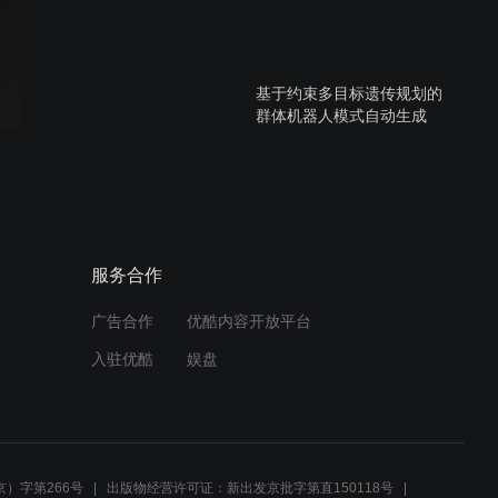
基于约束多目标遗传规划的
群体机器人模式自动生成
基于移动机器人和轻量化神
经网络的道路裂缝实时分割
服务合作
广告合作
优酷内容开放平台
汕头大学-无通信条件下无人
入驻优酷
娱盘
机集群控制算法
一体化植发机器人
）字第266号
出版物经营许可证：新出发京批字第直150118号