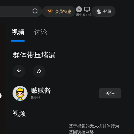
会员特惠
登录
历史
客户端
视频
讨论
群体带压堵漏
贼贼酱
关注
5粉丝
视频
基于视觉的无人机群体行为
基因调控网络