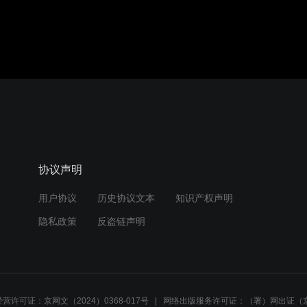
协议声明
用户协议
历史协议文本
知识产权声明
隐私政策
反盗链声明
营许可证：京网文（2024）0368-017号
网络出版服务许可证：（署）网出证（京