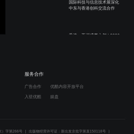
国际科技与信息技术展深化
中东与香港创科交流合作
香港：亚洲盛事之都 | 2026
年7月
香港欢迎全球企业落户 充分
服务合作
展现其优越的营商环境
广告合作
优酷内容开放平台
入驻优酷
娱盘
现届香港特别行政区政府上
任四周年工作
）字第266号
出版物经营许可证：新出发京批字第直150118号