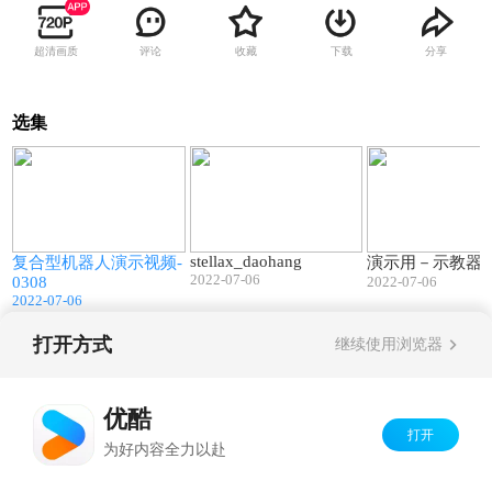
超清画质
评论
收藏
下载
分享
选集
9
00:47
00:48
stellax_daohang
复合型机器人演示视频-
演示用－示教器
2022-07-06
0308
2022-07-06
2022-07-06
打开方式
继续使用浏览器
Copyright©
2026
优酷 youku.com
版权所有
京ICP备06050721号-1
优酷
打开
为好内容全力以赴