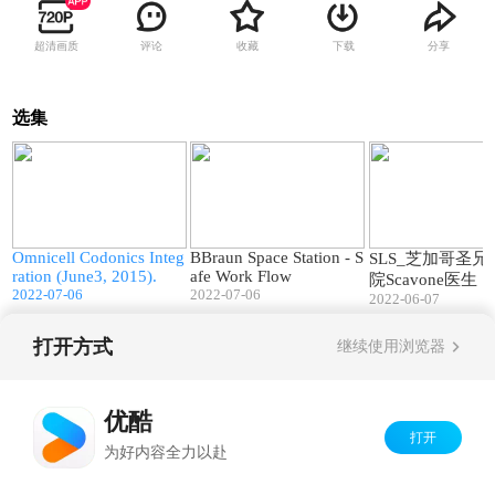
超清画质
评论
收藏
下载
分享
选集
4
03:50
01:33
r
Omnicell Codonics Integ
BBraun Space Station - S
SLS_芝加哥圣
ration (June3, 2015).
afe Work Flow
院Scavone医生
2022-07-06
2022-07-06
2022-06-07
打开方式
继续使用浏览器
Copyright©
2026
优酷 youku.com
版权所有
京ICP备06050721号-1
优酷
打开
为好内容全力以赴