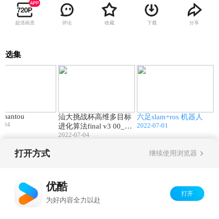
超清画质
评论
收藏
下载
分享
选集
02:42
04:55
00:57
Shantou
汕大挑战杯高维多目标
六足slam+ros 机器人
7-04
2022-07-01
进化算法final v3 00_00
_00-00_04_55
2022-07-04
打开方式
继续使用浏览器
Copyright©
2026
优酷 youku.com
版权所有
京ICP备06050721号-1
优酷
打开
为好内容全力以赴