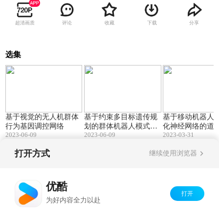
超清画质
评论
收藏
下载
分享
选集
02:15
01:48
基于视觉的无人机群体
基于约束多目标遗传规
基于移动机器人
行为基因调控网络
划的群体机器人模式自
化神经网络的道
2023-06-09
2023-06-09
2023-03-31
动生成
实时分割
打开方式
继续使用浏览器
Copyright©
2026
优酷 youku.com
版权所有
京ICP备06050721号-1
优酷
打开
为好内容全力以赴