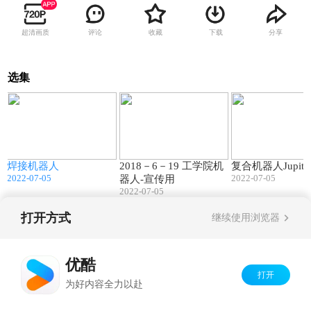
超清画质
评论
收藏
下载
分享
选集
5
00:22
01:06
人
焊接机器人
2018－6－19 工学院机
复合机器人Jupite
2022-07-05
2022-07-05
器人-宣传用
2022-07-05
打开方式
继续使用浏览器
Copyright©
2026
优酷 youku.com
版权所有
京ICP备06050721号-1
优酷
打开
为好内容全力以赴