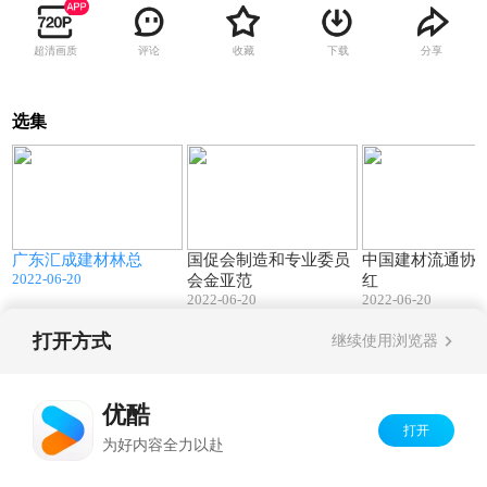
超清画质
评论
收藏
下载
分享
选集
0
00:15
00:24
广东汇成建材林总
国促会制造和专业委员
中国建材流通协
2022-06-20
会金亚范
红
2022-06-20
2022-06-20
打开方式
继续使用浏览器
Copyright©
2026
优酷 youku.com
版权所有
京ICP备06050721号-1
优酷
打开
为好内容全力以赴