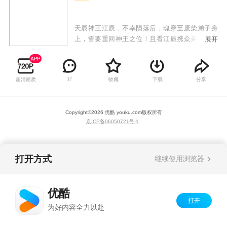
天辰神王江辰，不幸陨落后，魂穿至废柴弟子身
上，誓要重回神王之位！且看江辰携众弟子从废
展开
墟与破败中奋起，战天斗地，回归九霄，以神血
开苍天！
超清画质
收藏
下载
分享
37
Copyright©
2026
优酷 youku.com
版权所有
京ICP备06050721号-1
打开方式
继续使用浏览器
优酷
打开
为好内容全力以赴