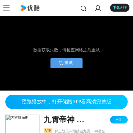
下载APP
数据获取失败，请检查网络之后重试
重试
预览播放中，打开优酷APP看高清完整版
九霄帝神 第2季
+追
.
VIP
神王战天斗地踏破九霄
40话全