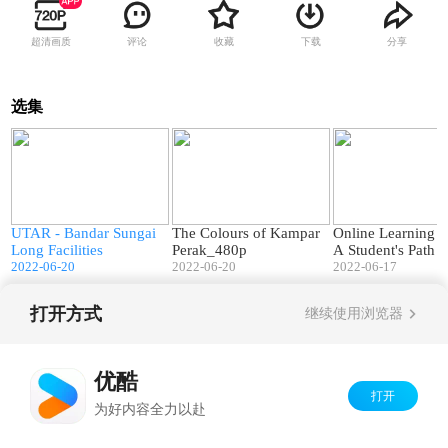
超清画质
评论
收藏
下载
分享
选集
8
02:10
02:43
n
UTAR - Bandar Sungai
The Colours of Kampar
Online Learning 
y
Long Facilities
Perak_480p
A Student's Path 
2022-06-20
2022-06-20
d in Uncertain Ti
2022-06-17
打开方式
继续使用浏览器
Copyright©
2026
优酷 youku.com
版权所有
京ICP备06050721号-1
优酷
打开
为好内容全力以赴