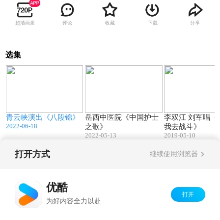
超清画质
评论
收藏
下载
分享
选集
8
03:19
03:35
—
青云峡演出《八段锦》
岳西中医院《中国护士
李双江 刘军唱《
2022-06-18
之歌》
我去战斗》
2022-05-13
2019-05-10
打开方式
继续使用浏览器
Copyright©
2026
优酷 youku.com
版权所有
京ICP备06050721号-1
优酷
打开
为好内容全力以赴