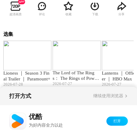
超清画质
评论
收藏
下载
分享
选集
02:15
01:39
The Lord of The Ring
Lioness ｜ Season 3 Fin
Lanterns ｜ Officia
s： The Rings of Power
al Trailer ｜ Paramount+
er ｜ HBO Max
- Official Teaser Trailer
2026-07-27
2026-07-28
2026-07-27
打开方式
继续使用浏览器
Copyright©
2026
优酷 youku.com
版权所有
京ICP备06050721号-1
优酷
打开
为好内容全力以赴