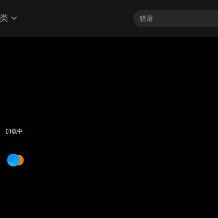
类
加载中...