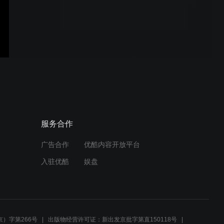
08职工大学周庆顺5分钟版
02职工大学康智5分钟字幕
版
07职工大学冀晓渊5分钟字
服务合作
幕版
广告合作
优酷内容开放平台
入驻优酷
娱盘
01职工大学秦川5分钟字幕
版
）字第266号
出版物经营许可证：新出发京批字第直150118号