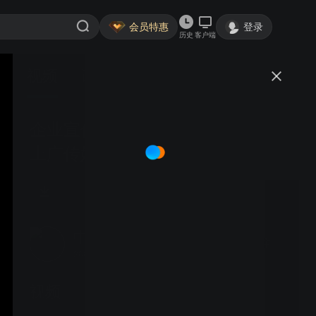
会员特惠
登录
历史
客户端
视频
讨论
企业宣传片-金顶集团宣传片-北京
上广传媒公司拍摄制作
中视上广
关注
266粉丝
视频