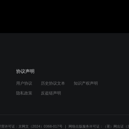
协议声明
用户协议
历史协议文本
知识产权声明
隐私政策
反盗链声明
营许可证：京网文（2024）0368-017号
网络出版服务许可证：（署）网出证（京