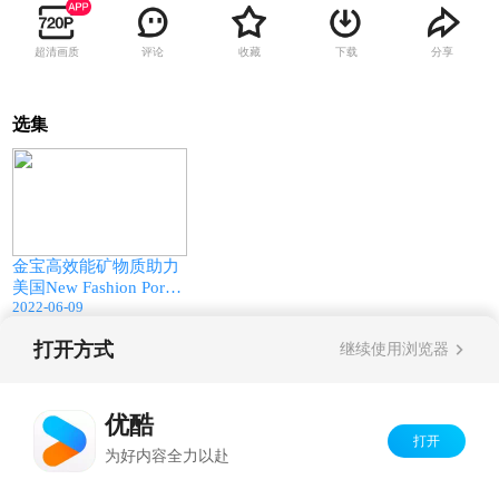
超清画质
评论
收藏
下载
分享
选集
03:30
金宝高效能矿物质助力
美国New Fashion Pork
2022-06-09
猪场
打开方式
继续使用浏览器
Copyright©
2026
优酷 youku.com
版权所有
京ICP备06050721号-1
优酷
打开
为好内容全力以赴