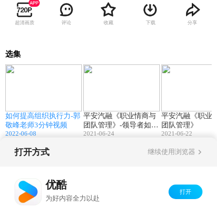
超清画质
评论
收藏
下载
分享
选集
7
03:09
14:51
-
如何提高组织执行力-郭
平安汽融《职业情商与
平安汽融《职业
敬峰老师3分钟视频
团队管理》-领导者如何
团队管理》
2022-06-08
2021-06-24
2021-06-22
授权于人14分钟
打开方式
继续使用浏览器
Copyright©
2026
优酷 youku.com
版权所有
京ICP备06050721号-1
优酷
打开
为好内容全力以赴