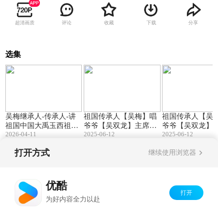
超清画质
评论
收藏
下载
分享
选集
12:39
02:23
吴梅继承人-传承人-讲
祖国传承人【吴梅】唱
祖国传承人【吴
祖国中国大禹玉西祖先
爷爷【吴双龙】主席20
爷爷【吴双龙】主
2026-04-11
25-6.
2025-06-12
25-6.
2025-06-12
历史文化2026.4.11
打开方式
继续使用浏览器
Copyright©
2026
优酷 youku.com
版权所有
京ICP备06050721号-1
优酷
打开
为好内容全力以赴