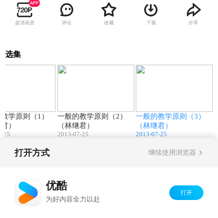
超清画质
评论
收藏
下载
分享
选集
53:12
49:23
42:55
教学原则（1）
一般的教学原则（2）
一般的教学原则（3）
继君）
（林继君）
（林继君）
7-25
2013-07-25
2013-07-25
打开方式
继续使用浏览器
Copyright©
2026
优酷 youku.com
版权所有
京ICP备06050721号-1
优酷
打开
为好内容全力以赴