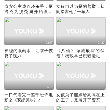
寿安公主成连环杀手，夏
女孩自以为是的善举，却
洛克为洗冤屈开始查案
间接害死了一车人
《青年夏洛克》02
02:37
01:32
神秘的眼药水，让瞎子恢
《八仙》隐藏最深的伏
复了视力
笔！杨戬早已识破毫毛，
联手大圣扶持八仙
06:51
01:15
一口气看完一整部恐怖电
女孩为了能嫁给高高在上
影之《安娜贝尔》2
的王子，竟展开了变态的
改造