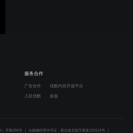
仿真案例分享报告：Flow
Simulation在电源车辆热分
析中的应用
行业竞争分析——聚焦Altair
被西门子收购后的市场格局
与应对策略
服务合作
广告合作
优酷内容开放平台
SOLIDWORKS平台智能制
入驻优酷
娱盘
造案例分享
拆解Flow Simulation核心能
力：如何同时搞定固体导热
）字第266号
出版物经营许可证：新出发京批字第直150118号