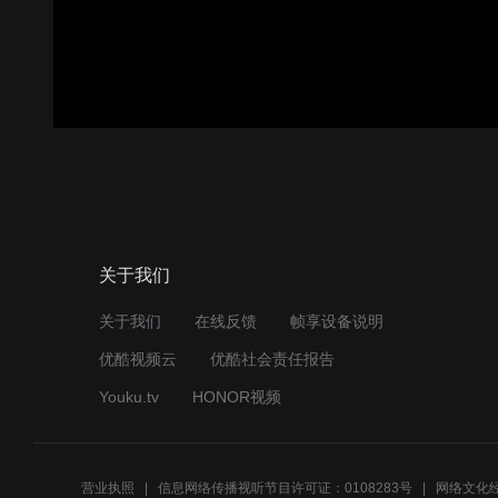
关于我们
关于我们
在线反馈
帧享设备说明
优酷视频云
优酷社会责任报告
Youku.tv
HONOR视频
营业执照
信息网络传播视听节目许可证：0108283号
网络文化经