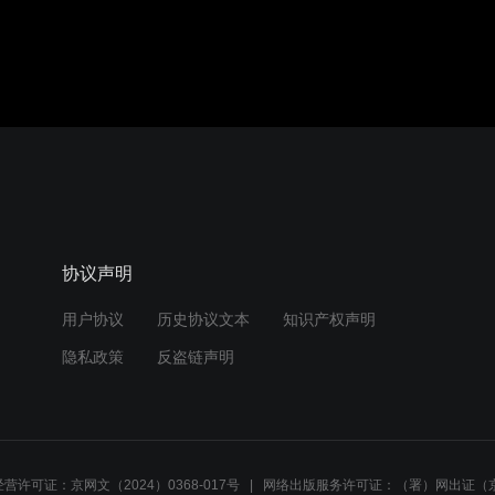
协议声明
用户协议
历史协议文本
知识产权声明
隐私政策
反盗链声明
营许可证：京网文（2024）0368-017号
网络出版服务许可证：（署）网出证（京