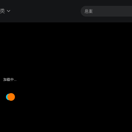
类
加载中...