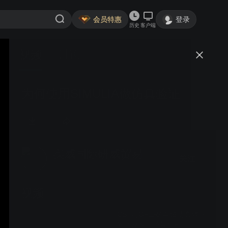
会员特惠
登录
历史
客户端
视频
讨论
为何使用SIMULIA做仿真验证
实威国际研威贸易
关注
864粉丝
视频
CST与OPERA电磁仿真软件
对比及应用场景分析