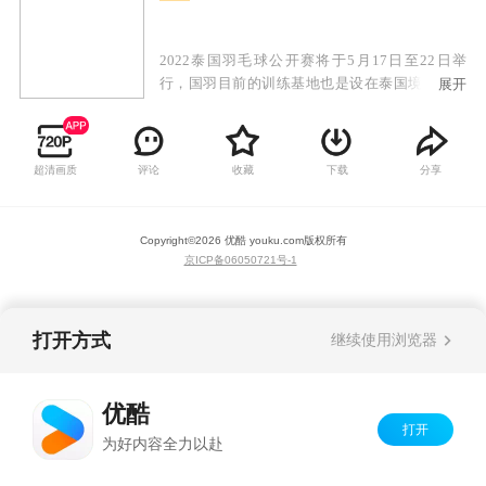
2022泰国羽毛球公开赛将于5月17日至22日举
行，国羽目前的训练基地也是设在泰国境内，可
展开
以说是主场作战。此次比赛国羽派出了最强阵
容，全主力36人参赛，目标直指五冠。国羽混双
王牌郑思维和黄雅琼在不断拆分后将再次重组，
超清画质
评论
收藏
下载
分享
男单陆光祖再挑大梁，女单陈雨菲压阵，冯彦哲
等为代表的一批年轻队员也在大名单之内！
Copyright©
2026
优酷 youku.com
版权所有
京ICP备06050721号-1
打开方式
继续使用浏览器
优酷
打开
为好内容全力以赴