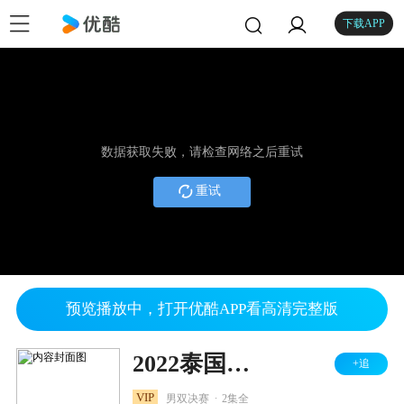
下载APP
数据获取失败，请检查网络之后重试
重试
预览播放中，打开优酷APP看高清完整版
2022泰国羽毛球公开赛 男双决赛 保木卓朗/小林优吾VS阿尔菲安/阿迪安托
+追
.
VIP
男双决赛
2集全