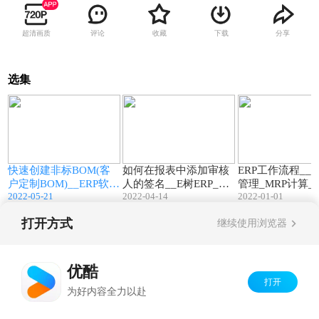
超清画质
评论
收藏
下载
分享
选集
0
16:02
09:13
快速创建非标BOM(客
如何在报表中添加审核
ERP工作流程__
户定制BOM)__ERP软件
人的签名__E树ERP_生
管理_MRP计算_
2022-05-21
2022-04-14
2022-01-01
系
_ERP系统_生产管理软
产管理软件系统_ERP软
_进销存_免费下
件_选配BOM_免费下载
件免费下载系统_进销
系统
打开方式
继续使用浏览器
生
_ERP视频教程
存_MRP_缺料计算
Copyright©
2026
优酷 youku.com
版权所有
京ICP备06050721号-1
优酷
打开
为好内容全力以赴