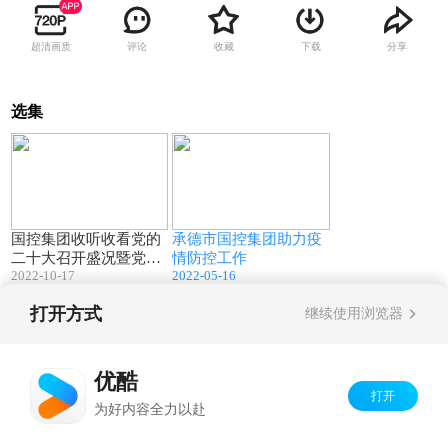
超清画质
评论
收藏
下载
分享
选集
01:08
02:04
国控集团收听收看党的
承德市国控集团助力疫
二十大召开盛况暨党委
情防控工作
2022-10-17
2022-05-16
理论学习中心组集中
（扩大）学习
打开方式
继续使用浏览器
Copyright©
2026
优酷 youku.com
版权所有
京ICP备06050721号-1
优酷
打开
为好内容全力以赴