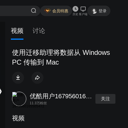
会员特惠
登录
历史
客户端
视频
讨论
使用迁移助理将数据从 Windows
PC 传输到 Mac
优酷用户1679560165505472
关注
11.3万粉丝
视频