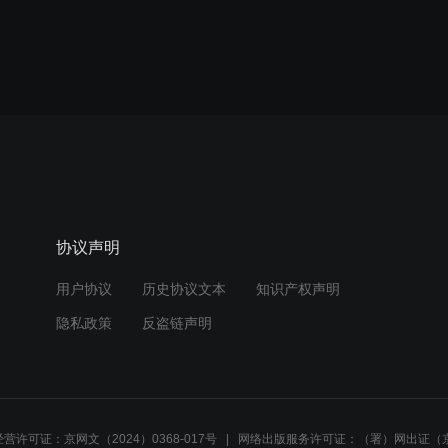
协议声明
用户协议
历史协议文本
知识产权声明
隐私政策
反盗链声明
营许可证：京网文（2024）0368-017号
网络出版服务许可证：（署）网出证（京