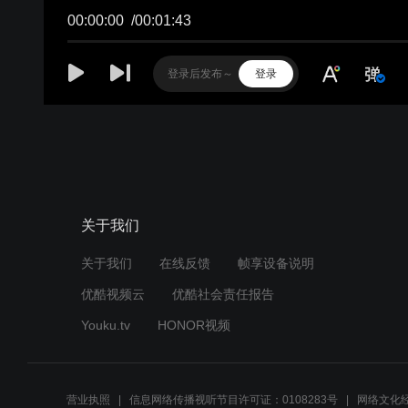
关于我们
关于我们
在线反馈
帧享设备说明
优酷视频云
优酷社会责任报告
Youku.tv
HONOR视频
营业执照
信息网络传播视听节目许可证：0108283号
网络文化经