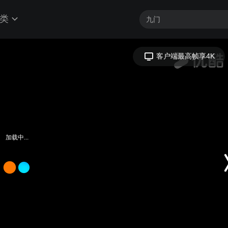
类
加载中...