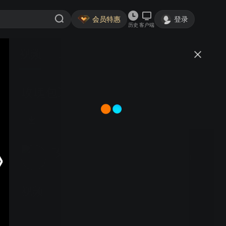
会员特惠
登录
历史
客户端
视频
讨论
玫瑰包装箱，产品与众不同
玫瑰塑胶
关注
5粉丝
视频
TipCover保护套