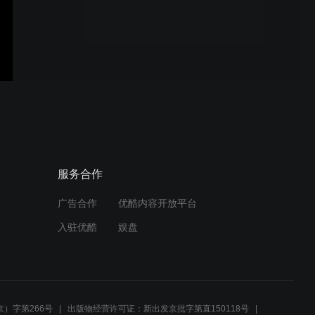
TPU伸缩四方管
硬质合金周转箱
服务合作
广告合作
优酷内容开放平台
rosecase_Application
入驻优酷
娱盘
玫瑰医疗包装展示整理箱
）字第266号
出版物经营许可证：新出发京批字第直150118号