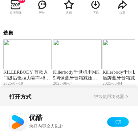
超清画质
评论
收藏
下载
分享
选集
02:57
00:35
KILLERBODY 首款入
Killerbody千世机甲MK
Killerbody千
门级后驱拉力赛车4883
5胸像蓝牙音箱减压模
盾牌蓝牙音箱减
2025-07-19
2025-06-04
2025-06-04
7R视频完整版
型玩具
玩具
打开方式
继续使用浏览器
Copyright©
2026
优酷 youku.com
版权所有
京ICP备06050721号-1
优酷
打开
为好内容全力以赴