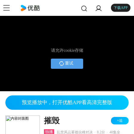
下载APP
请允许cookie存储
重试
预览播放中，打开优酷APP看高清完整版
摧毁
+追
.
.
独播
乱世风云雾都尖峰对决
8.2分
40集全