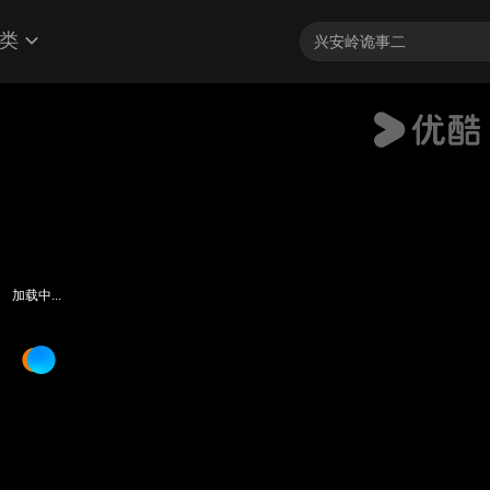
类
加载中...