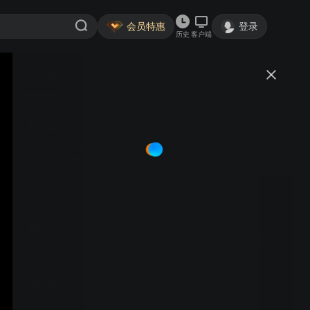
会员特惠
登录
历史
客户端
视频
讨论
Killerbody 1-8 油越竞赛级车壳
(Low)_标清
Killerbody中国
关注
71粉丝
视频