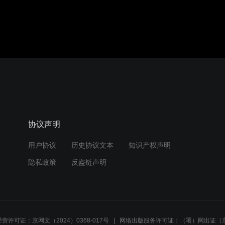
协议声明
用户协议
历史协议文本
知识产权声明
隐私政策
反盗链声明
营许可证：京网文（2024）0368-017号
网络出版服务许可证：（署）网出证（京