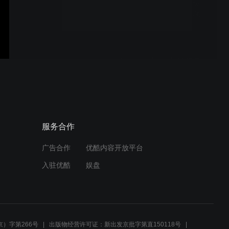
KILLERBODY 首款入门级
后驱拉力赛车48837R视频
完整版
Killerbody千世机甲MK5胸
像蓝牙音箱减压模型玩具
Killerbody千世机甲美队盾牌
服务合作
蓝牙音箱减压模型玩具
广告合作
优酷内容开放平台
入驻优酷
娱盘
Killerbody千世机甲雷神之锤
蓝牙音箱减压模型玩具
）字第266号
出版物经营许可证：新出发京批字第直150118号