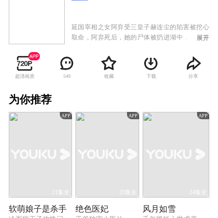
延国宰相之女阿弃受三皇子赫连尘的陷害被挖心
取命，阿弃死后，她的尸体被扔进湖中，但奇怪
展开
的是阿弃并未丧命，当她再一次睁开眼时，发现
自己的模样与身份变成了延国大将冷绍之女——
冷离。还没等变为冷离的阿弃回过神来，她就被
超清画质
收藏
下载
分享
549
嫁到了延国五皇子赫连轩的府上，赫连轩虽然看
起来有些憨直，但为人忠厚善良，对冷离更是温
为你推荐
柔体贴。在与赫连轩朝夕相处的日子里，冷离渐
渐喜欢上了这个“傻皇子”。冷离和赫连轩的生活
APP
APP
APP
却被一次次突如其来的变故掀起涟漪，两人只能
共同面对困难和险境，一次次的同甘共苦让两人
的心愈发紧密，但冷离也发现了赫连轩背后不为
人知的一面，两人不得不分道扬镳。赫连轩对冷
离念念不忘的同时，赫连尘为除掉赫连轩这个夺
权继位路上的竞争对手频频使出阴招，危急关头
还是冷离出面替赫连轩解了围，两人重归于好后
决意一起对抗赫连尘和其身后的柳贵妃。冷离誓
21集全
20集全
24集全
要为阿弃报仇，更要帮助赫连轩登上延国王位，
软萌娘子是杀手
绝色医妃
风月如雪
为了前世的冤屈和今生的挚爱。