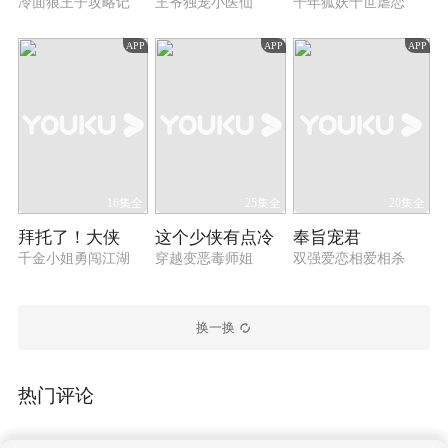
冷面狼王子攻略记
王爷独宠小医仙
千年狐妖十世虐恋
APP
APP
APP
16集全
25集全
20集全
拜托了！大侠
这个少侠有点冷
奉旨宠君
千金小姐勇闯江湖
穿越变恶毒师姐
双强爱恋相爱相杀
换一换
热门评论