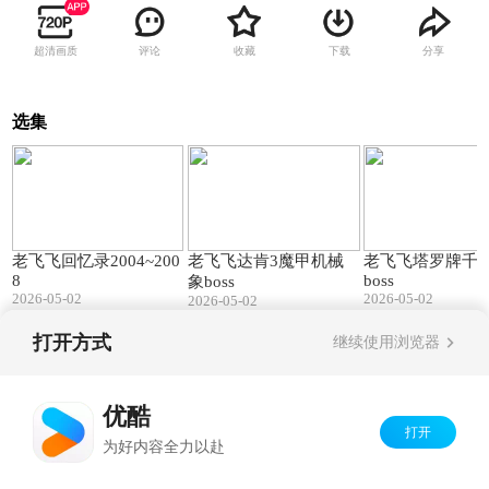
超清画质
评论
收藏
下载
分享
选集
01:26
01:22
老飞飞回忆录2004~200
老飞飞达肯3魔甲机械
老飞飞塔罗牌千
8
boss
象boss
2026-05-02
2026-05-02
2026-05-02
打开方式
继续使用浏览器
Copyright©
2026
优酷 youku.com
版权所有
京ICP备06050721号-1
优酷
打开
为好内容全力以赴