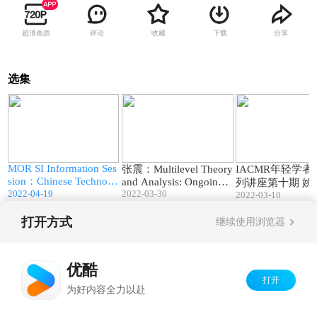
超清画质
评论
收藏
下载
分享
选集
1
67:17
78:15
a
MOR SI Information Ses
张震：Multilevel Theory
IACMR年轻学
sion：Chinese Technolo
and Analysis: Ongoing
列讲座第十期 姚
gy Ventures in the Digita
2022-04-19
Debates and Future Dire
2022-03-30
2022-03-10
哈佛妈妈谈天赋
l Era
ctions
打开方式
继续使用浏览器
Copyright©
2026
优酷 youku.com
版权所有
京ICP备06050721号-1
优酷
打开
为好内容全力以赴