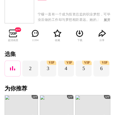
宁檬一直有一个成为投资总监的职业梦想，可毕
业后做的工作却与梦想相距甚远。她的上司陆既
展开
明是一个业务能力极强的投资总裁，他不认为宁
檬也能成为合格的投资人。某一天宁檬终于下定
决心离开陆既明，向他也向自己证明她可以做
超清画质
收藏
下载
分享
11394
到。宁檬重新求职，经过种种阻碍，机缘下最终
进入了鹰石投资，开始了她的晋升之路。过程中
陆既明也在关注着宁檬，起初他不认可，但在重
选集
要关头还是会对宁檬进行提点，帮助她渡过难
VIP
VIP
VIP
VIP
关。陆既明长远的投资理念使宁檬获益匪浅，宁
2
3
4
5
6
檬也改变了陆既明的处世态度。两人互相影响，
携手并进，经历了无数的波折和风浪之后，宁檬
蜕变成为了独当一面的金牌投资人，陆既明也历
练得更加成熟有担当。他们认定彼此就是自己最
为你推荐
正确的那个人。
APP
APP
APP