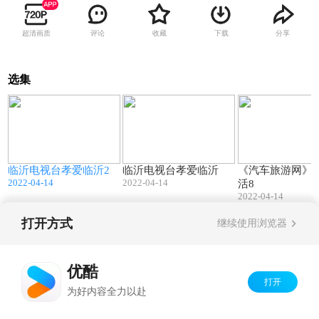
超清画质
评论
收藏
下载
分享
选集
6
10:04
10:05
临沂电视台孝爱临沂2
临沂电视台孝爱临沂
《汽车旅游网》
2022-04-14
2022-04-14
活8
2022-04-14
打开方式
继续使用浏览器
Copyright©
2026
优酷 youku.com
版权所有
京ICP备06050721号-1
优酷
打开
为好内容全力以赴