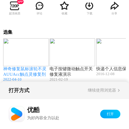
超清画质
评论
收藏
下载
分享
选集
1
01:12
00:33
神奇修复鼠标滚轮不灵
电子按键微动触点开关
快递个人信息保
2016-12-08
AUUAcc触点灵修复剂
修复液演示
2022-04-10
2021-02-19
打开方式
继续使用浏览器
Copyright©
2026
优酷 youku.com
版权所有
京ICP备06050721号-1
优酷
打开
为好内容全力以赴