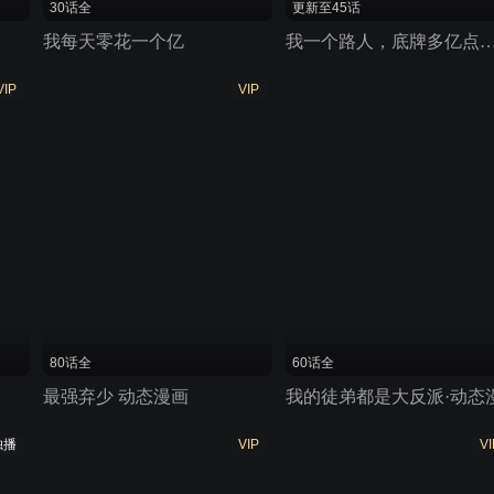
30话全
更新至45话
我每天零花一个亿
我一个路人，底牌多亿点很
VIP
VIP
80话全
60话全
最强弃少 动态漫画
我的徒弟都是大反派·动态
独播
VIP
VI