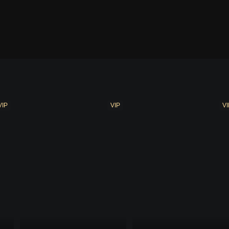
VIP
VIP
VI