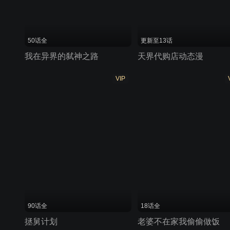
50话全
更新至13话
我在异界的弑神之路
天界代购店动态漫
VIP
90话全
18话全
拯舅计划
老婆不在家我偷偷做饭