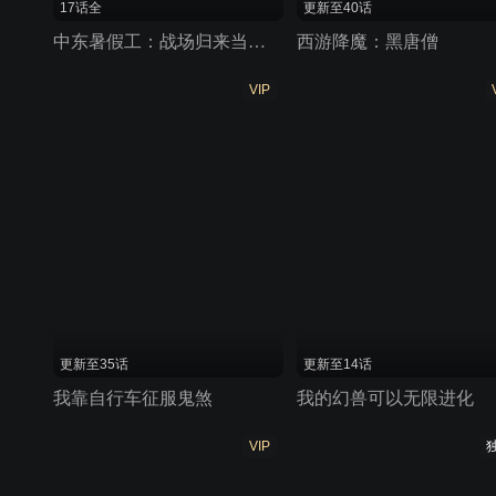
17话全
更新至40话
中东暑假工：战场归来当魔神
西游降魔：黑唐僧
VIP
更新至35话
更新至14话
我靠自行车征服鬼煞
我的幻兽可以无限进化
VIP