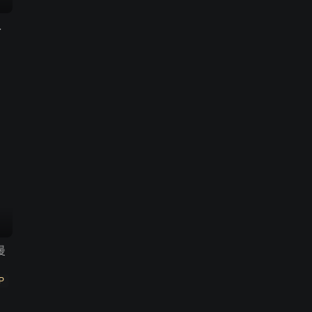
合理吧
漫
P