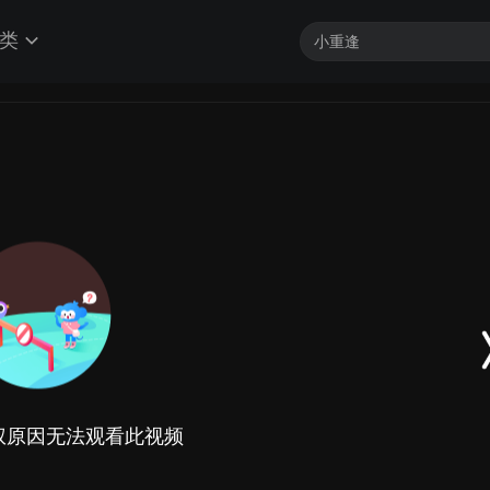
类
权原因无法观看此视频