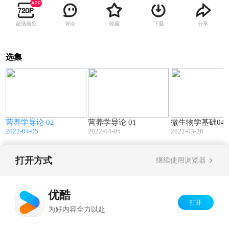
超清画质
评论
收藏
下载
分享
选集
5
62:22
45:27
营养学导论 02
营养学导论 01
微生物学基础04-
2022-04-05
2022-04-05
2022-03-28
打开方式
继续使用浏览器
Copyright©
2026
优酷 youku.com
版权所有
京ICP备06050721号-1
优酷
打开
为好内容全力以赴