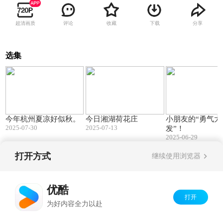
超清画质
评论
收藏
下载
分享
选集
00:11
02:18
今年杭州夏凉好似秋。
今日湘湖荷花庄
小朋友的“勇气大
2025-07-30
2025-07-13
发”！
2025-06-29
打开方式
继续使用浏览器
Copyright©
2026
优酷 youku.com
版权所有
京ICP备06050721号-1
优酷
打开
为好内容全力以赴