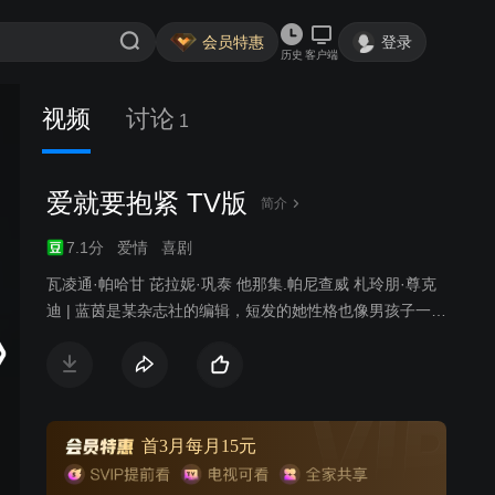
会员特惠
登录
历史
客户端
视频
讨论
1
爱就要抱紧 TV版
简介
7.1分
爱情
喜剧
瓦凌通·帕哈甘 芘拉妮·巩泰 他那集.帕尼查威 札玲朋·尊克
迪 | 蓝茵是某杂志社的编辑，短发的她性格也像男孩子一样
大大咧咧，蓝茵和奶奶及婶婶住在一起。一次偶然的机
会，蓝茵在停车场捡到了一个婴儿，虽然蓝茵还是未婚但
是为了防止婴儿被送去孤儿院她选择偷偷抚养这个孩子，
并且在自己朋友赛博的帮助下成为一个特殊的“单亲母亲”，
同时在朋友的帮助下多方寻找孩子的亲生父母。并且在相
首3月每月15元
处过程中和赛博逐渐产生了好感。不久，蓝茵的前男友皮