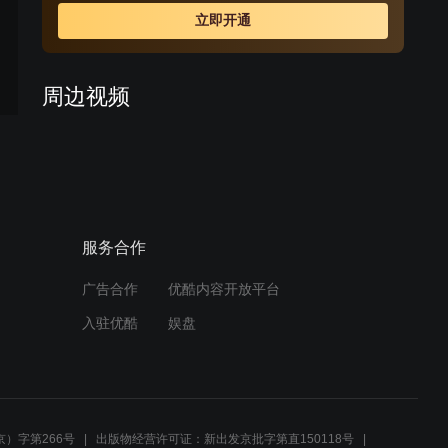
坦回到泰国，并且成为了蓝茵的领导，在合作的过程中他
立即开通
一直想要挽回蓝茵，并且由于他对亲生姐姐的误解，所以
给蓝茵的朋友也造成了很多麻烦。但是，蓝茵以敬业的态
度克服了各类困难，而他们也找到了婴儿真正的父母并把
周边视频
婴儿还了回去，最终皮坦和姐姐也解除了误会。一切问题
都解决之后，蓝茵在奶奶等长辈的见证下和赛博结婚了，
爱就要抱紧：奶奶去办公室
并且在婚后不久也怀上了自己的宝宝。
寻蓝因，才得知辞职消息
02:49
服务合作
爱就要抱紧：不放心蓝因独
自出行，安妲奶奶陪同
广告合作
优酷内容开放平台
03:25
入驻优酷
娱盘
爱就要抱紧：玛莱奶奶发现
蓝因说谎，让其立马回家
02:47
）字第266号
出版物经营许可证：新出发京批字第直150118号