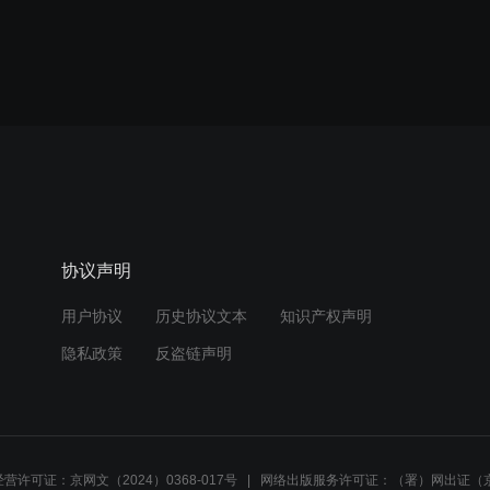
协议声明
用户协议
历史协议文本
知识产权声明
隐私政策
反盗链声明
营许可证：京网文（2024）0368-017号
网络出版服务许可证：（署）网出证（京