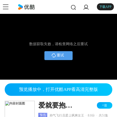
下载APP
数据获取失败，请检查网络之后重试
重试
预览播放中，打开优酷APP看高清完整版
爱就要抱紧 TV版
+追
.
.
预告
帅气飞行员爱上飒爽女王
8.0分
共51集