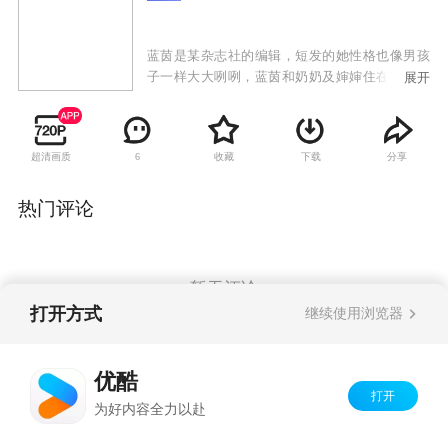
蓝茵是某杂志社的编辑，短发的她性格也像男孩
子一样大大咧咧，蓝茵和奶奶及婶婶住在一起。
展开
一次偶然的机会，蓝茵在停车场捡到了一个婴
儿，虽然蓝茵还是未婚但是为了防止婴儿被送去
孤儿院她选择偷偷抚养这个孩子，并且在自己朋
超清画质
收藏
下载
分享
6
友赛博的帮助下成为一个特殊的“单亲母亲”，同
时在朋友的帮助下多方寻找孩子的亲生父母。并
且在相处过程中和赛博逐渐产生了好感。不久，
热门评论
蓝茵的前男友皮坦回到泰国，并且成为了蓝茵的
领导，在合作的过程中他一直想要挽回蓝茵，并
且由于他对亲生姐姐的误解，所以给蓝茵的朋友
也造成了很多麻烦。但是，蓝茵以敬业的态度克
暂无评论
服了各类困难，而他们也找到了婴儿真正的父母
打开方式
继续使用浏览器
并把婴儿还了回去，最终皮坦和姐姐也解除了误
会。一切问题都解决之后，蓝茵在奶奶等长辈的
Copyright©
2026
优酷 youku.com
版权所有
见证下和赛博结婚了，并且在婚后不久也怀上了
优酷
京ICP备06050721号-1
自己的宝宝。
打开
为好内容全力以赴