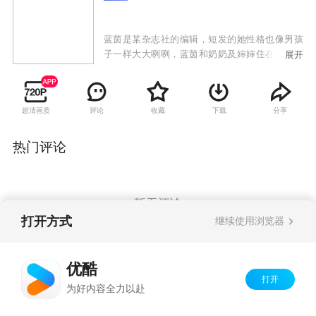
蓝茵是某杂志社的编辑，短发的她性格也像男孩
子一样大大咧咧，蓝茵和奶奶及婶婶住在一起。
展开
一次偶然的机会，蓝茵在停车场捡到了一个婴
儿，虽然蓝茵还是未婚但是为了防止婴儿被送去
孤儿院她选择偷偷抚养这个孩子，并且在自己朋
超清画质
评论
收藏
下载
分享
友赛博的帮助下成为一个特殊的“单亲母亲”，同
时在朋友的帮助下多方寻找孩子的亲生父母。并
且在相处过程中和赛博逐渐产生了好感。不久，
热门评论
蓝茵的前男友皮坦回到泰国，并且成为了蓝茵的
领导，在合作的过程中他一直想要挽回蓝茵，并
且由于他对亲生姐姐的误解，所以给蓝茵的朋友
也造成了很多麻烦。但是，蓝茵以敬业的态度克
暂无评论
服了各类困难，而他们也找到了婴儿真正的父母
打开方式
继续使用浏览器
并把婴儿还了回去，最终皮坦和姐姐也解除了误
会。一切问题都解决之后，蓝茵在奶奶等长辈的
Copyright©
2026
优酷 youku.com
版权所有
见证下和赛博结婚了，并且在婚后不久也怀上了
优酷
京ICP备06050721号-1
自己的宝宝。
打开
为好内容全力以赴