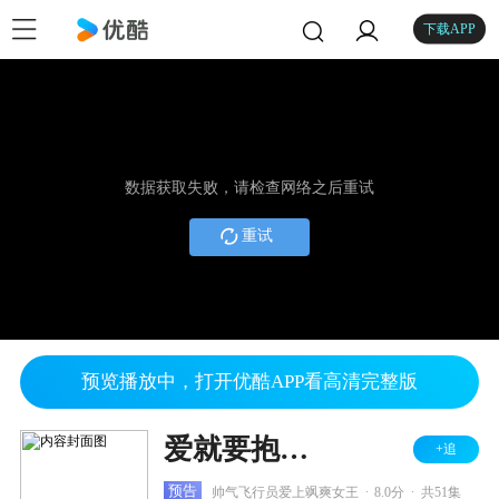
下载APP
数据获取失败，请检查网络之后重试
重试
预览播放中，打开优酷APP看高清完整版
爱就要抱紧 TV版
+追
.
.
预告
帅气飞行员爱上飒爽女王
8.0分
共51集