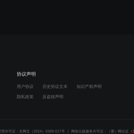
协议声明
用户协议
历史协议文本
知识产权声明
隐私政策
反盗链声明
营许可证：京网文（2024）0368-017号
网络出版服务许可证：（署）网出证（京