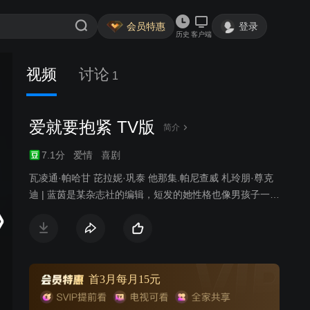
会员特惠
登录
历史
客户端
视频
讨论
1
爱就要抱紧 TV版
简介
7.1分
爱情
喜剧
瓦凌通·帕哈甘 芘拉妮·巩泰 他那集.帕尼查威 札玲朋·尊克
迪 | 蓝茵是某杂志社的编辑，短发的她性格也像男孩子一样
大大咧咧，蓝茵和奶奶及婶婶住在一起。一次偶然的机
会，蓝茵在停车场捡到了一个婴儿，虽然蓝茵还是未婚但
是为了防止婴儿被送去孤儿院她选择偷偷抚养这个孩子，
并且在自己朋友赛博的帮助下成为一个特殊的“单亲母亲”，
同时在朋友的帮助下多方寻找孩子的亲生父母。并且在相
首3月每月15元
处过程中和赛博逐渐产生了好感。不久，蓝茵的前男友皮