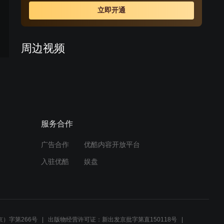
坦回到泰国，并且成为了蓝茵的领导，在合作的过程中他
立即开通
一直想要挽回蓝茵，并且由于他对亲生姐姐的误解，所以
给蓝茵的朋友也造成了很多麻烦。但是，蓝茵以敬业的态
度克服了各类困难，而他们也找到了婴儿真正的父母并把
周边视频
婴儿还了回去，最终皮坦和姐姐也解除了误会。一切问题
都解决之后，蓝茵在奶奶等长辈的见证下和赛博结婚了，
爱就要抱紧：奶奶去办公室
并且在婚后不久也怀上了自己的宝宝。
寻蓝因，才得知辞职消息
02:49
服务合作
爱就要抱紧：不放心蓝因独
自出行，安妲奶奶陪同
广告合作
优酷内容开放平台
03:25
入驻优酷
娱盘
爱就要抱紧：玛莱奶奶发现
蓝因说谎，让其立马回家
02:47
）字第266号
出版物经营许可证：新出发京批字第直150118号