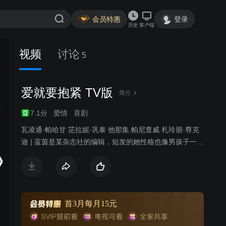
会员特惠
登录
历史
客户端
视频
讨论
5
爱就要抱紧 TV版
简介
7.1分
爱情
喜剧
瓦凌通·帕哈甘 芘拉妮·巩泰 他那集.帕尼查威 札玲朋·尊克
迪 | 蓝茵是某杂志社的编辑，短发的她性格也像男孩子一样
大大咧咧，蓝茵和奶奶及婶婶住在一起。一次偶然的机
会，蓝茵在停车场捡到了一个婴儿，虽然蓝茵还是未婚但
是为了防止婴儿被送去孤儿院她选择偷偷抚养这个孩子，
并且在自己朋友赛博的帮助下成为一个特殊的“单亲母亲”，
同时在朋友的帮助下多方寻找孩子的亲生父母。并且在相
首3月每月15元
处过程中和赛博逐渐产生了好感。不久，蓝茵的前男友皮