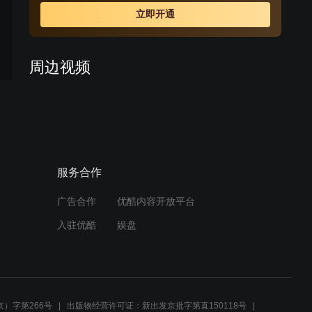
坦回到泰国，并且成为了蓝茵的领导，在合作的过程中他
立即开通
一直想要挽回蓝茵，并且由于他对亲生姐姐的误解，所以
给蓝茵的朋友也造成了很多麻烦。但是，蓝茵以敬业的态
度克服了各类困难，而他们也找到了婴儿真正的父母并把
周边视频
婴儿还了回去，最终皮坦和姐姐也解除了误会。一切问题
都解决之后，蓝茵在奶奶等长辈的见证下和赛博结婚了，
爱就要抱紧：奶奶去办公室
并且在婚后不久也怀上了自己的宝宝。
寻蓝因，才得知辞职消息
02:49
服务合作
爱就要抱紧：不放心蓝因独
自出行，安妲奶奶陪同
广告合作
优酷内容开放平台
03:25
入驻优酷
娱盘
爱就要抱紧：玛莱奶奶发现
蓝因说谎，让其立马回家
02:47
）字第266号
出版物经营许可证：新出发京批字第直150118号