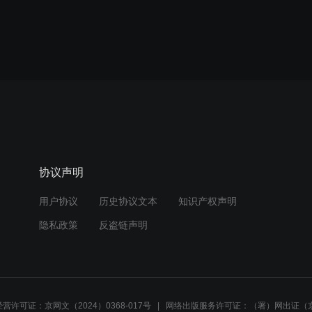
协议声明
用户协议
历史协议文本
知识产权声明
隐私政策
反盗链声明
营许可证：京网文（2024）0368-017号
网络出版服务许可证：（署）网出证（京