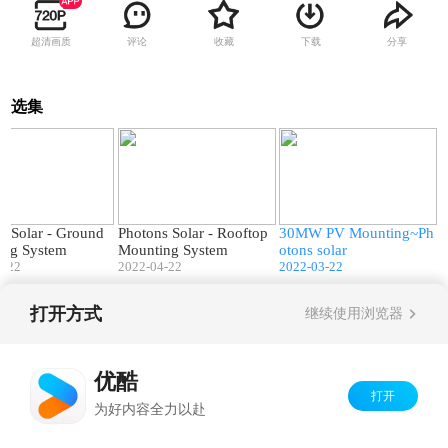
超清画质
评论
收藏
下载
分享
选集
02:52
02:42
00:16
s Solar - Ground
Photons Solar - Rooftop
30MW PV Mounting~Ph
ing System
Mounting System
otons solar
4-22
2022-04-22
2022-03-22
打开方式
继续使用浏览器
Copyright©
2026
优酷 youku.com
版权所有
京ICP备06050721号-1
优酷
打开
为好内容全力以赴