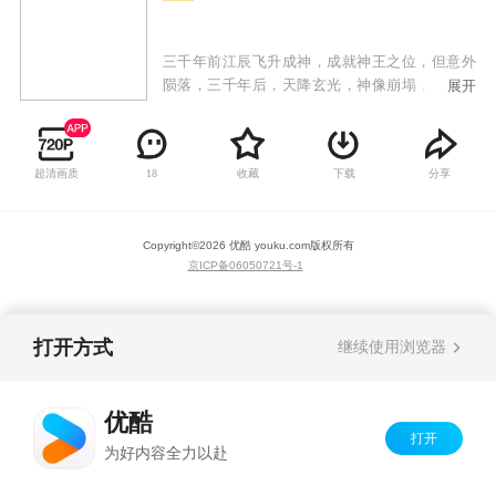
三千年前江辰飞升成神，成就神王之位，但意外
陨落，三千年后，天降玄光，神像崩塌，江辰魂
展开
穿到废柴弟子身上，自废墟与破败中归来！江辰
携众弟子从废墟中奋起，不畏强权，战天斗地，
开始自我救赎，发出霸气的最强音：待我回归九
超清画质
收藏
下载
分享
18
霄，必以神血开苍天！
Copyright©
2026
优酷 youku.com
版权所有
京ICP备06050721号-1
打开方式
继续使用浏览器
优酷
打开
为好内容全力以赴