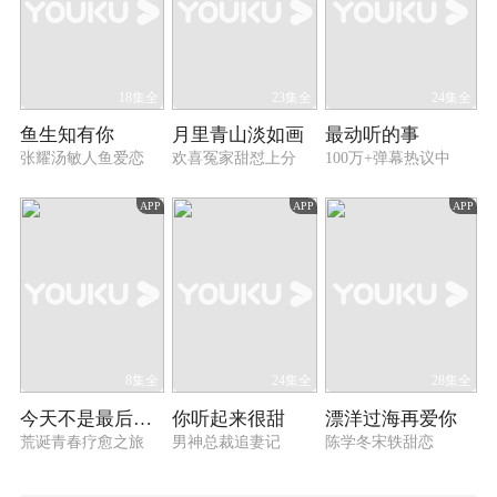
18集全
23集全
24集全
鱼生知有你
月里青山淡如画
最动听的事
张耀汤敏人鱼爱恋
欢喜冤家甜怼上分
100万+弹幕热议中
APP
APP
APP
8集全
24集全
28集全
今天不是最后一天
你听起来很甜
漂洋过海再爱你
荒诞青春疗愈之旅
男神总裁追妻记
陈学冬宋轶甜恋