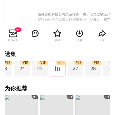
顶尖智能科技公司总裁陆森，由于人类过敏症只
能独自生活在远离人群的庄园中，父母和他一起
展开
种下的橘子树是他唯一的情感寄托。不得已假扮
成机器人的杨善善闯入了他的生活，从此两人陷
入了如橘子般酸甜绚烂的爱情中。
超清画质
收藏
下载
分享
61
选集
VIP
VIP
VIP
VIP
VIP
V
VIP
23
24
25
27
28
29
为你推荐
APP
APP
APP