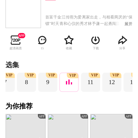
首富千金江传雨为爱离家出走，与相看两厌的“保
镖”时天青和心仪的秀才林予谦一起勇闯江湖，最
展开
终事业爱情双双丰收！
超清画质
收藏
下载
分享
15
选集
VIP
VIP
VIP
VIP
VIP
V
VIP
7
8
9
11
12
13
为你推荐
APP
APP
APP