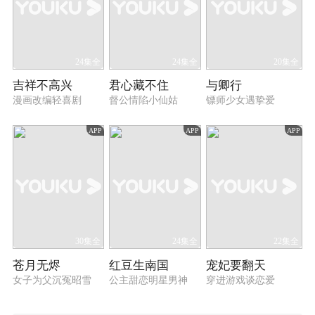
24集全
24集全
20集全
吉祥不高兴
君心藏不住
与卿行
漫画改编轻喜剧
督公情陷小仙姑
镖师少女遇挚爱
APP
APP
APP
30集全
24集全
22集全
苍月无烬
红豆生南国
宠妃要翻天
女子为父沉冤昭雪
公主甜恋明星男神
穿进游戏谈恋爱