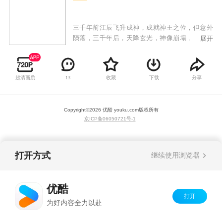
三千年前江辰飞升成神，成就神王之位，但意外
陨落，三千年后，天降玄光，神像崩塌，江辰魂
展开
穿到废柴弟子身上，自废墟与破败中归来！江辰
携众弟子从废墟中奋起，不畏强权，战天斗地，
开始自我救赎，发出霸气的最强音：待我回归九
超清画质
收藏
下载
分享
13
霄，必以神血开苍天！
Copyright©
2026
优酷 youku.com
版权所有
京ICP备06050721号-1
打开方式
继续使用浏览器
优酷
打开
为好内容全力以赴