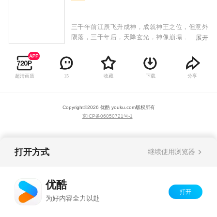
三千年前江辰飞升成神，成就神王之位，但意外
陨落，三千年后，天降玄光，神像崩塌，江辰魂
展开
穿到废柴弟子身上，自废墟与破败中归来！江辰
携众弟子从废墟中奋起，不畏强权，战天斗地，
开始自我救赎，发出霸气的最强音：待我回归九
超清画质
收藏
下载
分享
15
霄，必以神血开苍天！
Copyright©
2026
优酷 youku.com
版权所有
京ICP备06050721号-1
打开方式
继续使用浏览器
优酷
打开
为好内容全力以赴