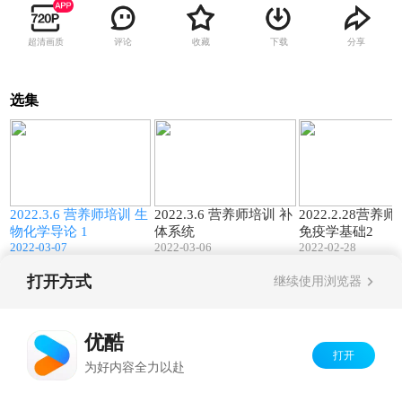
超清画质
评论
收藏
下载
分享
选集
7
162:28
144:01
2022.3.6 营养师培训 生
2022.3.6 营养师培训 补
2022.2.28营养
物化学导论 1
体系统
免疫学基础2
2022-03-07
2022-03-06
2022-02-28
打开方式
继续使用浏览器
Copyright©
2026
优酷 youku.com
版权所有
京ICP备06050721号-1
优酷
打开
为好内容全力以赴