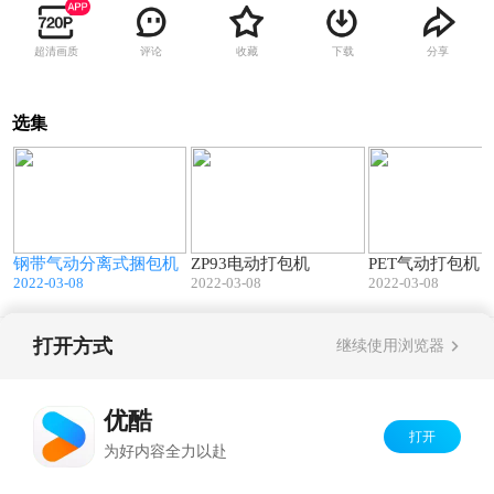
超清画质
评论
收藏
下载
分享
选集
1
00:38
00:19
机
钢带气动分离式捆包机
ZP93电动打包机
PET气动打包机
2022-03-08
2022-03-08
2022-03-08
打开方式
继续使用浏览器
Copyright©
2026
优酷 youku.com
版权所有
京ICP备06050721号-1
优酷
打开
为好内容全力以赴